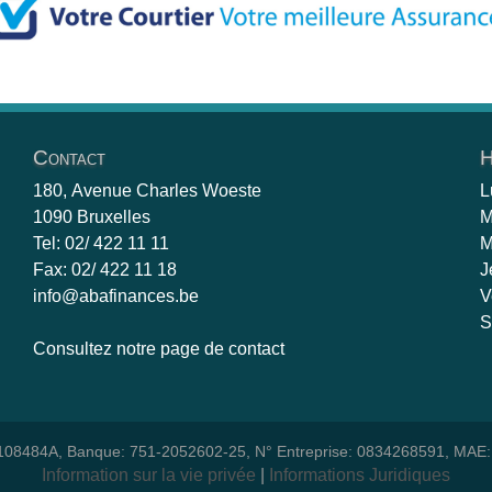
Contact
H
180, Avenue Charles Woeste
L
1090 Bruxelles
M
Tel: 02/ 422 11 11
M
Fax: 02/ 422 11 18
J
info@abafinances.be
V
S
Consultez notre page de contact
08484A, Banque: 751-2052602-25, N° Entreprise: 0834268591, MAE
Information sur la vie privée
Informations Juridiques