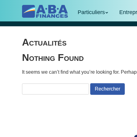
Skip
Skip to content
to
Particuliers
Entrep
Menu
main
content
Actualités
Nothing Found
It seems we can’t find what you’re looking for. Perha
Rechercher :