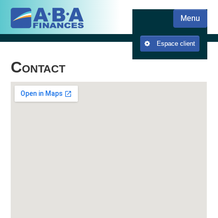
Skip
Skip to content
to
Menu
main
content
Espace client
Contact