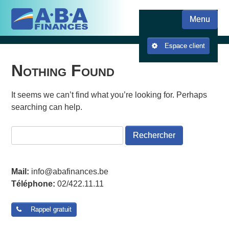
Skip
Skip to content
to
Menu
main
content
Espace client
Nothing Found
It seems we can’t find what you’re looking for. Perhaps
searching can help.
Rechercher :
Mail:
info@abafinances.be
Téléphone:
02/422.11.11
Rappel gratuit