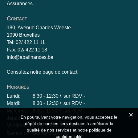
Assurances
Contact
180, Avenue Charles Woeste
1090 Bruxelles
Tel: 02/ 422 11 11
Fax: 02/ 422 11 18
info@abafinances.be
Consultez notre page de contact
Horaires
Lundi:
8:30 - 12:30 / sur RDV -
Mardi:
8:30 - 12:30 / sur RDV -
Mercredi:
8:30 - 12:30 / sur RDV -
En poursuivant votre navigation, vous acceptez le
Jeudi:
8:30 - 12:30 / 13:30 - 17:00
dépôt de cookies tiers destinés à améliorer la
Vendredi:
8:30 - 12:30 / sur RDV -
qualité de nos services et notre politique de
Samedi:
Sur rendez-vous
confidentialité