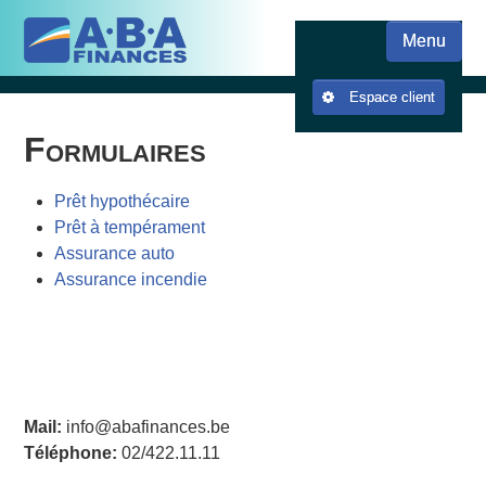
Skip
Skip to content
to
Menu
main
content
Espace client
Formulaires
Prêt hypothécaire
Prêt à tempérament
Assurance auto
Assurance incendie
Mail:
info@abafinances.be
Téléphone:
02/422.11.11