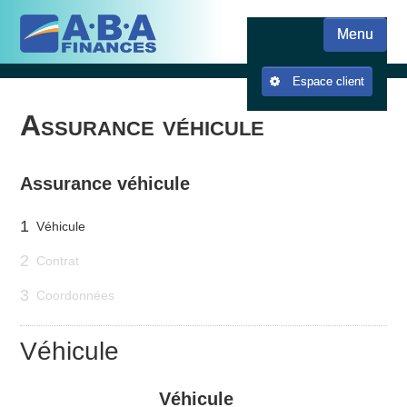
Skip
Skip to content
to
Menu
main
content
Espace client
Assurance véhicule
Assurance véhicule
1
Véhicule
2
Contrat
3
Coordonnées
Véhicule
Véhicule