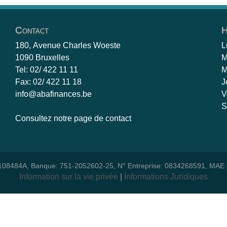
Contact
H
180, Avenue Charles Woeste
L
1090 Bruxelles
M
Tel: 02/ 422 11 11
M
Fax: 02/ 422 11 18
J
info@abafinances.be
V
S
Consultez notre page de contact
08484A, Banque: 751-2052602-25, N° Entreprise: 0834268591, MAE
Information sur la vie privée
Informations Juridiques