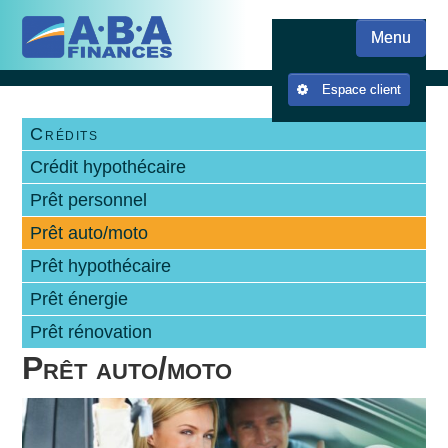
Skip
Skip to content
to
Menu
main
content
Espace client
Crédits
Crédit hypothécaire
Prêt personnel
Prêt auto/moto
Prêt hypothécaire
Prêt énergie
Prêt rénovation
Prêt auto/moto