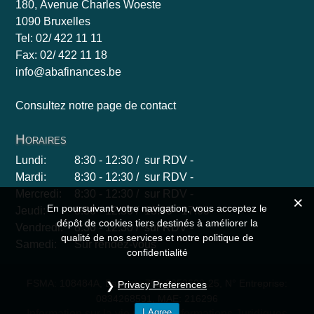
180, Avenue Charles Woeste
1090 Bruxelles
Tel: 02/ 422 11 11
Fax: 02/ 422 11 18
info@abafinances.be
Consultez notre page de contact
Horaires
Lundi:
8:30 - 12:30 / sur RDV -
Mardi:
8:30 - 12:30 / sur RDV -
Mercredi:
8:30 - 12:30 / sur RDV -
En poursuivant votre navigation, vous acceptez le
Jeudi:
8:30 - 12:30 / 13:30 - 17:00
dépôt de cookies tiers destinés à améliorer la
Vendredi:
8:30 - 12:30 / sur RDV -
qualité de nos services et notre politique de
Samedi:
Sur rendez-vous
confidentialité
FSMA: 108484A, Banque: 751-2052602-25, N° Entreprise:
Privacy Preferences
0834268591, MAE: 216296
I Agree
Information sur la vie privée
Informations Juridiques