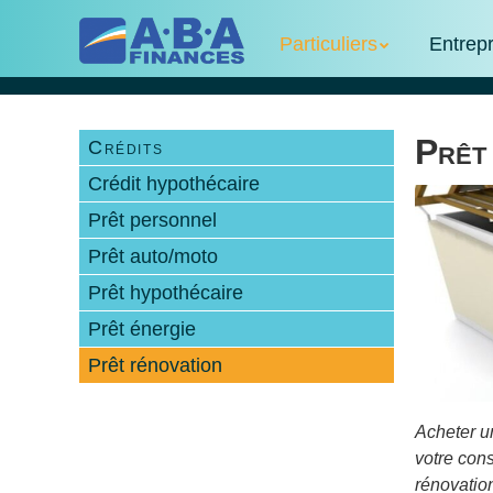
Skip
Menu
Skip to content
to
Particuliers
Entrep
main
content
Prêt
Crédits
Crédit hypothécaire
Prêt personnel
Prêt auto/moto
Prêt hypothécaire
Prêt énergie
Prêt rénovation
Acheter un
votre con
rénovation