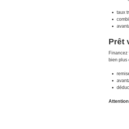
taux tr
combi
avanta
Prêt 
Financez 
bien plus 
remise
avanta
déduct
Attention
Post n