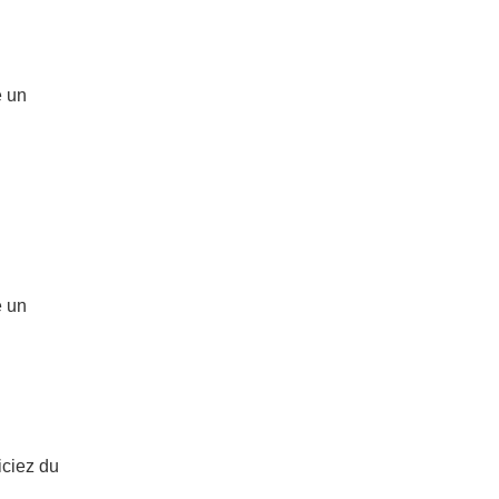
e un
e un
iciez du