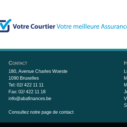
Contact
H
180, Avenue Charles Woeste
L
1090 Bruxelles
M
Tel: 02/ 422 11 11
M
Fax: 02/ 422 11 18
J
info@abafinances.be
V
S
Consultez notre page de contact