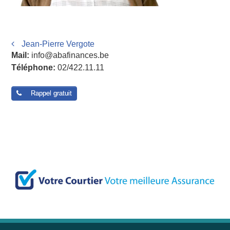
Post navigation
Jean-Pierre Vergote
Mail:
info@abafinances.be
Téléphone:
02/422.11.11
Rappel gratuit