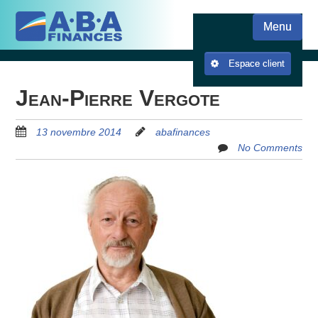
Skip
Skip to content
to
Menu
main
content
Espace client
Jean-Pierre Vergote
13 novembre 2014
abafinances
No Comments