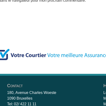
dans le navigateur pour mon prochain commentaire.
Contact
H
180, Avenue Charles Woeste
L
1090 Bruxelles
M
Tel: 02/ 422 11 11
M