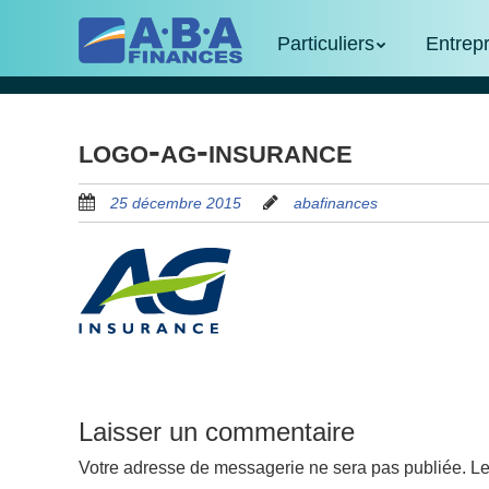
Skip
Menu
Skip to content
to
Particuliers
Entrep
main
content
logo-ag-insurance
25 décembre 2015
abafinances
Laisser un commentaire
Votre adresse de messagerie ne sera pas publiée.
Le