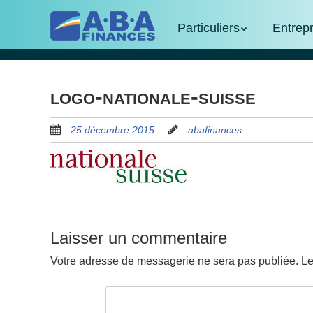
Skip
Menu
Skip to content
to
Particuliers
Entrep
main
content
logo-nationale-suisse
25 décembre 2015
abafinances
Laisser un commentaire
Votre adresse de messagerie ne sera pas publiée.
Le