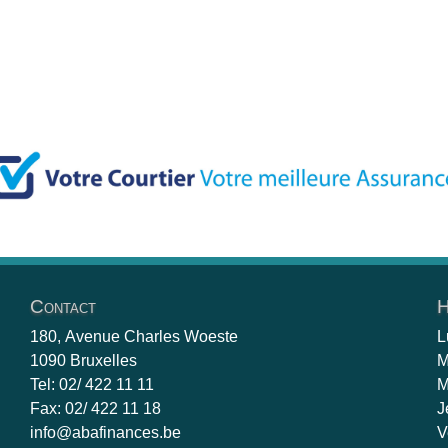
Contact
H
180, Avenue Charles Woeste
L
1090 Bruxelles
M
Tel: 02/ 422 11 11
M
Fax: 02/ 422 11 18
J
info@abafinances.be
V