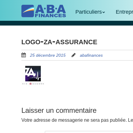
Skip
Menu
Skip to content
to
Particuliers
Entrep
main
content
logo-za-assurance
25 décembre 2015
abafinances
Laisser un commentaire
Votre adresse de messagerie ne sera pas publiée.
Le