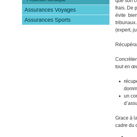
que son co
frais. De 
Assurances Voyages
évite bien
Assurances Sports
tribunaux.
(expert, j
Récupéra
Concrèteme
tout en œ
récup
domma
un co
d’assu
Grace à l
cadre du d