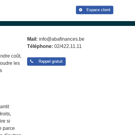
Espace client
Mail:
info@abafinances.be
Téléphone:
02/422.11.11
indre coût,
Rappel gratuit
soudre les
s
antit
roits,
re si
e parce