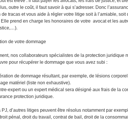
ût est élevé : il faut payer les avocats, les frais de justice, et bi
plus, outre le coût, il faut savoir à qui s’adresser. Donc l’assura
 de tracas et vous aide à régler votre litige soit à l’amiable, soit
 Elle prend en charge les honoraires de votre avocat et les autre
ustice,…).
tion de votre dommage
nt, nos collaborateurs spécialistes de la protection juridique m
uvre pour récupérer le dommage que vous avez subi :
ération de dommage résultant, par exemple, de lésions corporel
ge matériel (liste non exhaustive).
ntre-expert ou un expert médical sera désigné aux frais de la c
rance protection juridique.
a PJ, d’autres litiges peuvent être résolus notamment par exemp
roit pénal, droit du travail, contrat de bail, droit de la consomma