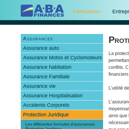
Skip
Menu
Skip to content
to
Particuliers
Entrep
main
content
Prot
Assurances
Assurance auto
La protect
Assurance Motos et Cyclomoteurs
permettant
Assurance habitation
conflits. 
financiers
Assurance Familiale
Assurance vie
L’utilité d
Assurance Hospitalisation
L’assuranc
Accidents Corporels
moyennant
Protection Juridique
ainsi que 
nécessaire
Les différentes formules d’assurances
Protection Juridique