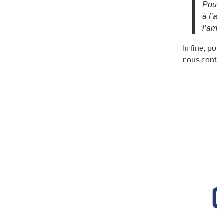
Pour
à l’
l’am
In fine, p
nous conta
Post n