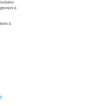
ésolution
règlement à
itons à