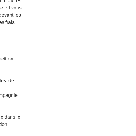
en d’autres
nce PJ vous
 devant les
s frais
ettront
les, de
ompagnie
le dans le
tion.