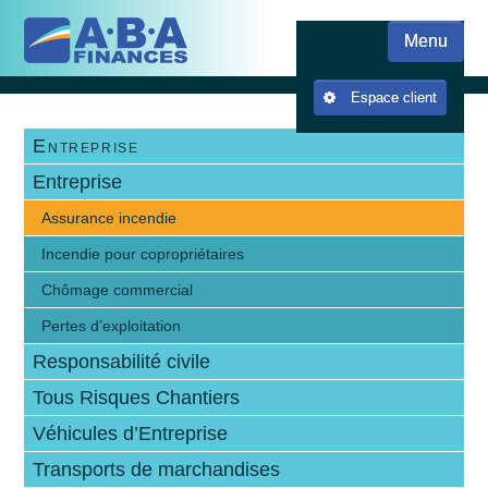
Skip
Skip to content
to
Menu
main
content
Espace client
Entreprise
Entreprise
Assurance incendie
Incendie pour copropriétaires
Chômage commercial
Pertes d’exploitation
Responsabilité civile
Tous Risques Chantiers
Véhicules d’Entreprise
Transports de marchandises