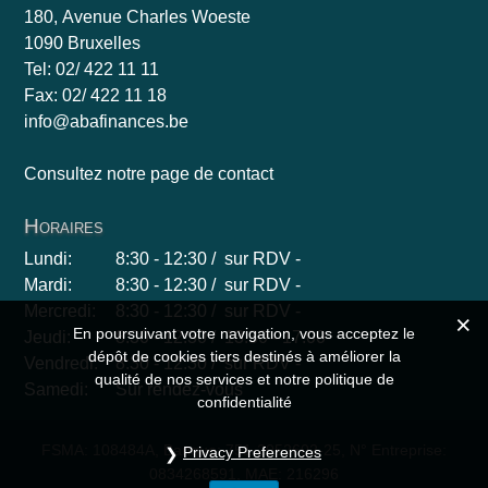
180, Avenue Charles Woeste
1090 Bruxelles
Tel: 02/ 422 11 11
Fax: 02/ 422 11 18
info@abafinances.be
Consultez notre page de contact
Horaires
Lundi:
8:30 - 12:30 / sur RDV -
Mardi:
8:30 - 12:30 / sur RDV -
Mercredi:
8:30 - 12:30 / sur RDV -
En poursuivant votre navigation, vous acceptez le
Jeudi:
8:30 - 12:30 / 13:30 - 17:00
dépôt de cookies tiers destinés à améliorer la
Vendredi:
8:30 - 12:30 / sur RDV -
qualité de nos services et notre politique de
Samedi:
Sur rendez-vous
confidentialité
FSMA: 108484A, Banque: 751-2052602-25, N° Entreprise:
Privacy Preferences
0834268591, MAE: 216296