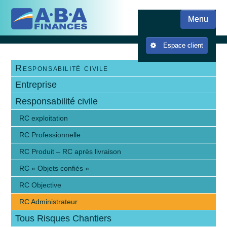
Skip
Skip to content
to
Menu
main
content
Espace client
Responsabilité civile
Entreprise
Responsabilité civile
RC exploitation
RC Professionnelle
RC Produit – RC après livraison
RC « Objets confiés »
RC Objective
RC Administrateur
Tous Risques Chantiers