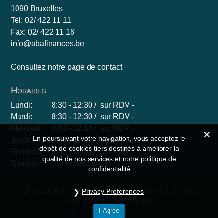
1090 Bruxelles
Tel: 02/ 422 11 11
Fax: 02/ 422 11 18
info@abafinances.be
Consultez notre page de contact
Horaires
Lundi:
8:30 - 12:30 / sur RDV -
Mardi:
8:30 - 12:30 / sur RDV -
Mercredi:
8:30 - 12:30 / sur RDV -
En poursuivant votre navigation, vous acceptez le
Jeudi:
8:30 - 12:30 / 13:30 - 17:00
dépôt de cookies tiers destinés à améliorer la
Vendredi:
8:30 - 12:30 / sur RDV -
qualité de nos services et notre politique de
Samedi:
Sur rendez-vous
confidentialité
FSMA: 108484A, Banque: 751-2052602-25, N° Entreprise:
Privacy Preferences
0834268591, MAE: 216296
I Agree
Information sur la vie privée
Informations Juridiques